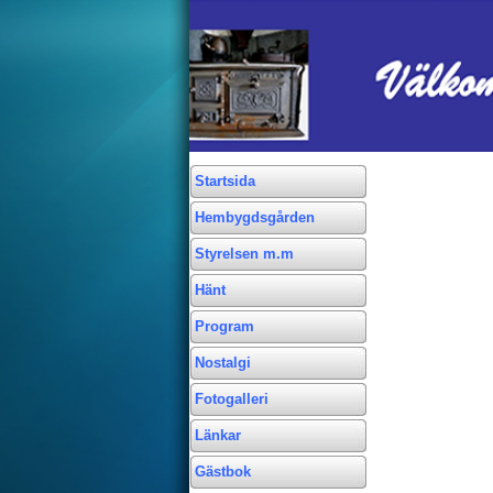
Startsida
Hembygdsgården
Styrelsen m.m
Hänt
Program
Nostalgi
Fotogalleri
Länkar
Gästbok