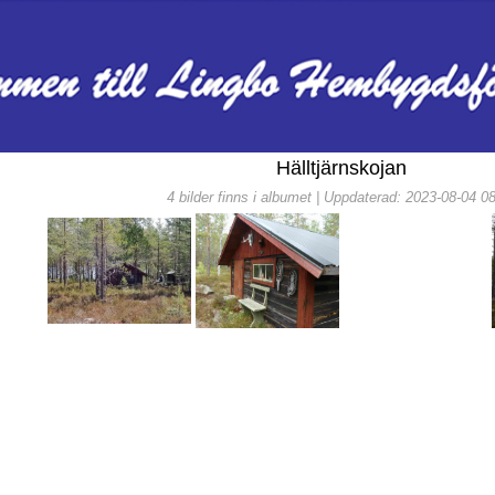
Hälltjärnskojan
4 bilder finns i albumet | Uppdaterad: 2023-08-04 0